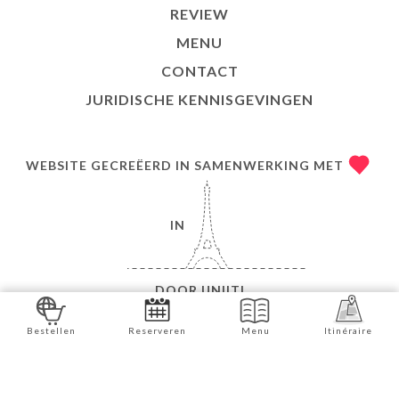
REVIEW
MENU
CONTACT
JURIDISCHE KENNISGEVINGEN
WEBSITE GECREËERD IN SAMENWERKING MET
IN
DOOR
UNIITI
© COPYRIGHT 2026 - CHEZ MADEMOISELLE - ALLE
Bestellen
Reserveren
Menu
Itinéraire
RECHTEN VOORBEHOUDEN