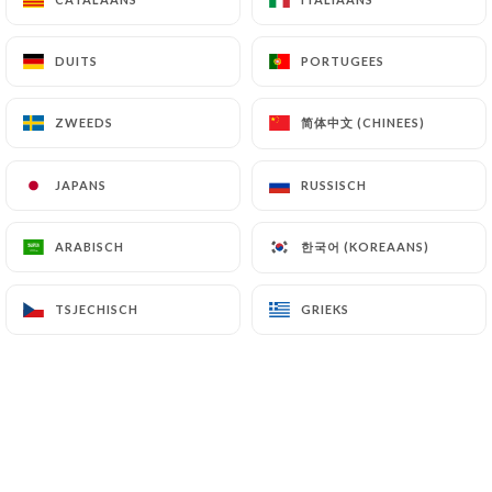
DUITS
DUITS
PORTUGEES
PORTUGEES
INSCHRIJVINGEN
PLAATS
KAZEN & DESSERTS
简体中文 (CHINEES)
简体中文 (CHINEES)
ZWEEDS
ZWEEDS
INSCHRIJVINGEN
JAPANS
JAPANS
RUSSISCH
RUSSISCH
Mademoiselle salade
Zwarte rijst, bulgur, komkommer, Kalamata olijven,
한국어 (KOREAANS)
한국어 (KOREAANS)
ARABISCH
ARABISCH
fetakaas en za'atar
11.00€
TSJECHISCH
TSJECHISCH
GRIEKS
GRIEKS
Geroosterde geitenkaas met honing en
rozemarijn
13.00€
Huisgemaakte terrine
14.00€