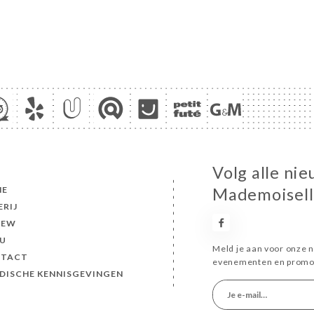
Volg alle ni
ME
Mademoisell
ERIJ
IEW
U
Meld je aan voor onze n
TACT
evenementen en promot
IDISCHE KENNISGEVINGEN