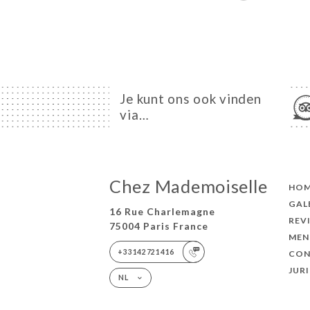
Je kunt ons ook vinden
via…
Chez Mademoiselle
HO
GAL
16 Rue Charlemagne
REV
75004 Paris France
MEN
+33142721416
CON
JUR
NL