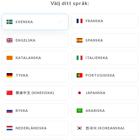
Välj ditt språk:
Välj ditt språk:
FRANSKA
FRANSKA
SVENSKA
SVENSKA
ENGELSKA
ENGELSKA
SPANSKA
SPANSKA
KATALANSKA
KATALANSKA
ITALIENSKA
ITALIENSKA
TYSKA
TYSKA
PORTUGISISKA
PORTUGISISKA
简体中文 (KINESISKA)
简体中文 (KINESISKA)
JAPANSKA
JAPANSKA
RYSKA
RYSKA
ARABISKA
ARABISKA
한국어 (KOREANSKA)
한국어 (KOREANSKA)
NEDERLÄNDSKA
NEDERLÄNDSKA