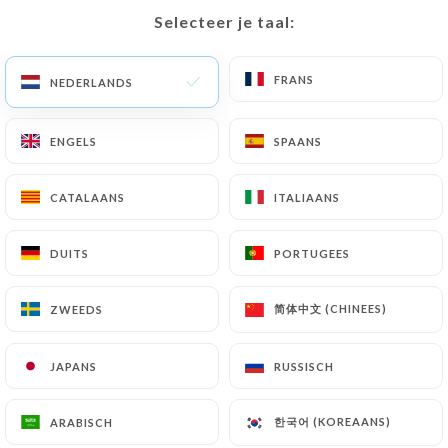
Selecteer je taal:
Selecteer je taal:
NL
MENU
FRANS
FRANS
NEDERLANDS
NEDERLANDS
ENGELS
ENGELS
SPAANS
SPAANS
CATALAANS
CATALAANS
ITALIAANS
ITALIAANS
/
HOME
CONTACT
Contact
DUITS
DUITS
PORTUGEES
PORTUGEES
简体中文 (CHINEES)
简体中文 (CHINEES)
ZWEEDS
ZWEEDS
JAPANS
JAPANS
RUSSISCH
RUSSISCH
Chez Mademoiselle
한국어 (KOREAANS)
한국어 (KOREAANS)
ARABISCH
ARABISCH