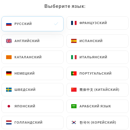
Выберите язык:
Выберите язык:
RU
МЕНЮ
ФРАНЦУЗСКИЙ
ФРАНЦУЗСКИЙ
РУССКИЙ
РУССКИЙ
АНГЛИЙСКИЙ
АНГЛИЙСКИЙ
ИСПАНСКИЙ
ИСПАНСКИЙ
КАТАЛАНСКИЙ
КАТАЛАНСКИЙ
ИТАЛЬЯНСКИЙ
ИТАЛЬЯНСКИЙ
/
ГЛАВНАЯ СТРАНИЦА
СВЯЗАТЬСЯ С НАМИ
Связаться С Нами
НЕМЕЦКИЙ
НЕМЕЦКИЙ
ПОРТУГАЛЬСКИЙ
ПОРТУГАЛЬСКИЙ
简体中文 (КИТАЙСКИЙ)
简体中文 (КИТАЙСКИЙ)
ШВЕДСКИЙ
ШВЕДСКИЙ
ЯПОНСКИЙ
ЯПОНСКИЙ
АРАБСКИЙ ЯЗЫК
АРАБСКИЙ ЯЗЫК
Chez Mademoiselle
한국어 (КОРЕЙСКИЙ)
한국어 (КОРЕЙСКИЙ)
ГОЛЛАНДСКИЙ
ГОЛЛАНДСКИЙ