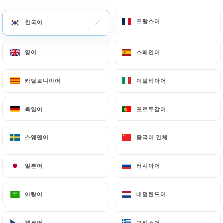
프랑스어
프랑스어
한국어
한국어
Mary Beth C. 평가
M
5/5
영어
영어
스페인어
스페인어
I love this restaurant! Chez Mademoiselle
is just the very best. I highly recommend
카탈로니아어
카탈로니아어
이탈리아어
이탈리아어
having a dinning experience with them.
The food is amazing the service is
독일어
독일어
포르투갈어
포르투갈어
outstanding and all done with a smile. The
staff is exceptional . I will always make
스웨덴어
스웨덴어
중국어 간체
중국어 간체
time to have a meal at Chez Mademoiselle
when I am in Paris and recommend you do
일본어
일본어
러시아어
러시아어
too.
17/07/2026
•
05:22
아랍어
아랍어
네덜란드어
네덜란드어
NADIA W. 평가
체코어
체코어
그리스어
그리스어