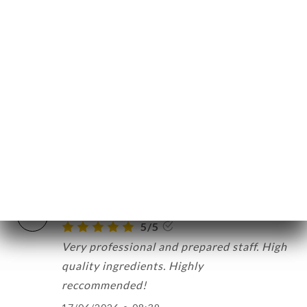
Ann M. 평가
A
5/5
Delicious food and wonderful service!
27/06/2026
•
03:50
farid a. 평가
F
5/5
Excellent repas Excellent service.
22/06/2026
•
10:41
Ulisse S. 평가
U
5/5
Very professional and prepared staff. High
quality ingredients. Highly
reccommended!