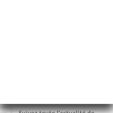
16 Rue Charlemagne
75004 Paris France
Lundi
12:00-01:00
Mardi
12:00-01:00
Mercredi
12:00-01:00
Jeudi
12:00-01:00
Vendredi
12:00-01:00
Samedi
12:00-01:00
Dimanche
12:00-01:00
Suivez toute l’actualité de