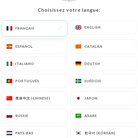
Chers clients,
Jusqu'au 21 août inclus, Chez
Choisissez votre langue:
Choisissez votre langue:
Mademoiselle passe au rythme de
l'été.
ENGLISH
ENGLISH
FRANÇAIS
FRANÇAIS
Nous vous accueillons tous les
soirs, comme d'habitude, ainsi que
les samedis et dimanches midi et
ESPAÑOL
ESPAÑOL
CATALAN
CATALAN
soir.
En revanche, le restaurant sera
ITALIANO
ITALIANO
DEUTSH
DEUTSH
fermé les midis du lundi au
vendredi pendant cette période.
PORTUGUÊS
PORTUGUÊS
SUÉDOIS
SUÉDOIS
Au plaisir de vous retrouver très
bientôt autour de notre table !
简体中文 (CHINESE)
简体中文 (CHINESE)
JAPON
JAPON
RUSSIE
RUSSIE
ARABE
ARABE
Qui sommes nous?
한국어 (KOREAN)
한국어 (KOREAN)
PAYS-BAS
PAYS-BAS