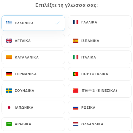
Chers clients,
Επιλέξτε τη γλώσσα σας:
Επιλέξτε τη γλώσσα σας:
Jusqu'au 21 août inclus, Chez
Mademoiselle passe au rythme de
ΓΑΛΛΙΚΆ
ΓΑΛΛΙΚΆ
l'été.
ΕΛΛΗΝΙΚΆ
ΕΛΛΗΝΙΚΆ
Nous vous accueillons tous les
soirs, comme d'habitude, ainsi que
ΑΓΓΛΙΚΆ
ΑΓΓΛΙΚΆ
ΙΣΠΑΝΙΚΆ
ΙΣΠΑΝΙΚΆ
les samedis et dimanches midi et
soir.
ΚΑΤΑΛΑΝΙΚΆ
ΚΑΤΑΛΑΝΙΚΆ
ΙΤΑΛΙΚΆ
ΙΤΑΛΙΚΆ
En revanche, le restaurant sera
fermé les midis du lundi au
vendredi pendant cette période.
ΓΕΡΜΑΝΙΚΆ
ΓΕΡΜΑΝΙΚΆ
ΠΟΡΤΟΓΑΛΙΚΆ
ΠΟΡΤΟΓΑΛΙΚΆ
Au plaisir de vous retrouver très
bientôt autour de notre table !
简体中文 (ΚΙΝΈΖΙΚΑ)
简体中文 (ΚΙΝΈΖΙΚΑ)
ΣΟΥΗΔΙΚΆ
ΣΟΥΗΔΙΚΆ
ΙΑΠΩΝΙΚΆ
ΙΑΠΩΝΙΚΆ
ΡΩΣΙΚΆ
ΡΩΣΙΚΆ
Ποιοι είμαστε;
ΑΡΑΒΙΚΆ
ΑΡΑΒΙΚΆ
ΟΛΛΑΝΔΙΚΆ
ΟΛΛΑΝΔΙΚΆ