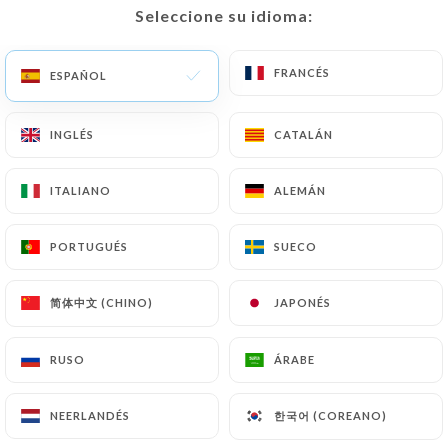
Chers clients,
Seleccione su idioma:
Seleccione su idioma:
Jusqu'au 21 août inclus, Chez
Mademoiselle passe au rythme de
FRANCÉS
FRANCÉS
l'été.
ESPAÑOL
ESPAÑOL
Nous vous accueillons tous les
soirs, comme d'habitude, ainsi que
INGLÉS
INGLÉS
CATALÁN
CATALÁN
les samedis et dimanches midi et
soir.
ITALIANO
ITALIANO
ALEMÁN
ALEMÁN
En revanche, le restaurant sera
fermé les midis du lundi au
vendredi pendant cette période.
PORTUGUÉS
PORTUGUÉS
SUECO
SUECO
Au plaisir de vous retrouver très
bientôt autour de notre table !
简体中文 (CHINO)
简体中文 (CHINO)
JAPONÉS
JAPONÉS
RUSO
RUSO
ÁRABE
ÁRABE
¿Quiénes somos?
한국어 (COREANO)
한국어 (COREANO)
NEERLANDÉS
NEERLANDÉS