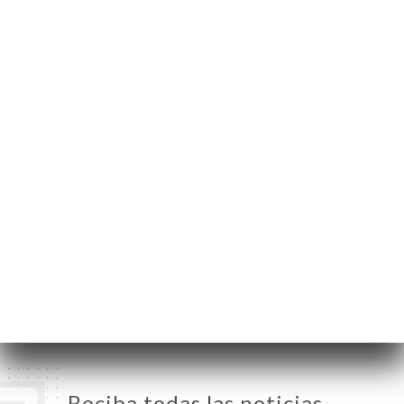
16 Rue Charlemagne
75004 Paris France
Lunes
12:00-01:00
Martes
12:00-01:00
Miércoles
12:00-01:00
Jueves
12:00-01:00
Viernes
12:00-01:00
Sábado
12:00-01:00
Domingo
12:00-01:00
Reciba todas las noticias